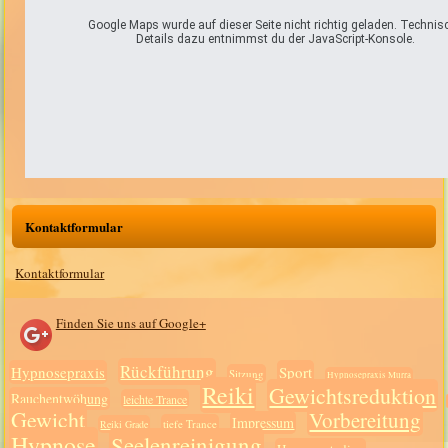
Google Maps wurde auf dieser Seite nicht richtig geladen. Technis
Details dazu entnimmst du der JavaScript-Konsole.
Kontaktformular
Kontaktformular
Finden Sie uns auf Google+
Rückführung
Hypnosepraxis
Sport
Sitzung
Hypnosepraxis Murra
Reiki
Gewichtsreduktion
Rauchentwöhung
leichte Trance
Gewicht
Vorbereitung
Impressum
tiefe Trance
Reiki Grade
Hypnose
Seelenreinigung