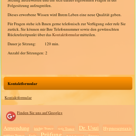
Sitzung auszuwerten und die sich daraus ergebenden Fragen in der
Folgesitzung aufzugreifen.
Dieses erworbene Wissen wird Ihrem Leben eine neue Qualität geben.
Für Fragen stehe ich Ihnen gerne telefonisch zur Verfügung oder rufe Sie
zurück. Sie können mir Ihre Telefonnummer sowie den gewünschten
Rückrufzeitpunkt über das
Kontaktformular·
mitteilen.
Dauer je Sitzung: 120 min.
Anzahl der Sitzungen: 2
Kontaktformular
Kontaktformular
Finden Sie uns auf Google+
Dr. Usui
Anwendung
Hypnosepraxis
leichte Trance
tiefe Trance
Prüfung
mittlere Trance
Seele
Sitzung
Reiki Lehrergrad