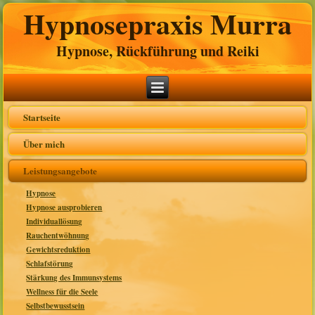
Hypnosepraxis Murra
Hypnose, Rückführung und Reiki
Startseite
Über mich
Leistungsangebote
Hypnose
Hypnose ausprobieren
Individuallösung
Rauchentwöhnung
Gewichtsreduktion
Schlafstörung
Stärkung des Immunsystems
Wellness für die Seele
Selbstbewusstsein